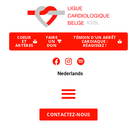
COEUR
FAIRE
TÉMOIN D’UN ARRÊT
ET
UN
CARDIAQUE :
ARTÈRES
DON
RÉAGISSEZ !
Nederlands
CONTACTEZ-NOUS