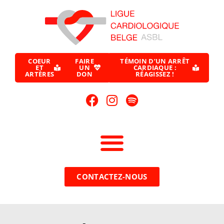
COEUR
FAIRE
TÉMOIN D’UN ARRÊT
ET
UN
CARDIAQUE :
ARTÈRES
DON
RÉAGISSEZ !
CONTACTEZ-NOUS