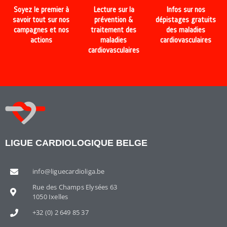
Soyez le premier à
Lecture sur la
Infos sur nos
savoir tout sur nos
prévention &
dépistages gratuits
campagnes et nos
traitement des
des maladies
actions
maladies
cardiovasculaires
cardiovasculaires
LIGUE CARDIOLOGIQUE BELGE
info@liguecardioliga.be
Rue des Champs Elysées 63
1050 Ixelles
+32 (0) 2 649 85 37