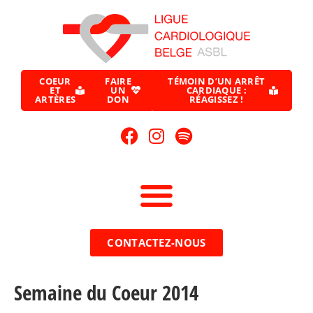
COEUR
FAIRE
TÉMOIN D’UN ARRÊT
ET
UN
CARDIAQUE :
ARTÈRES
DON
RÉAGISSEZ !
CONTACTEZ-NOUS
Semaine du Coeur 2014