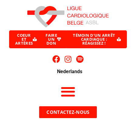
COEUR
FAIRE
TÉMOIN D’UN ARRÊT
ET
UN
CARDIAQUE :
ARTÈRES
DON
RÉAGISSEZ !
Nederlands
CONTACTEZ-NOUS