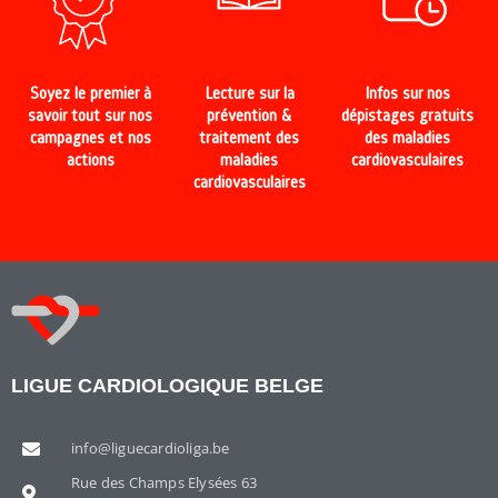
Soyez le premier à
Lecture sur la
Infos sur nos
savoir tout sur nos
prévention &
dépistages gratuits
campagnes et nos
traitement des
des maladies
actions
maladies
cardiovasculaires
cardiovasculaires
LIGUE CARDIOLOGIQUE BELGE
info@liguecardioliga.be
Rue des Champs Elysées 63