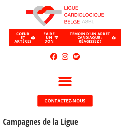
COEUR
FAIRE
TÉMOIN D’UN ARRÊT
ET
UN
CARDIAQUE :
ARTÈRES
DON
RÉAGISSEZ !
CONTACTEZ-NOUS
Campagnes de la Ligue